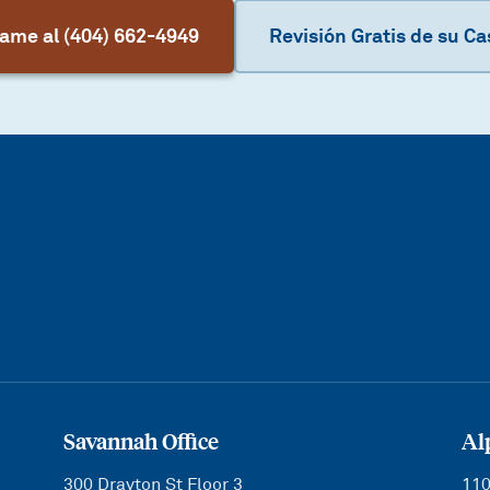
lame al (404) 662-4949
Revisión Gratis de su Ca
Savannah Office
Al
300 Drayton St Floor 3
110