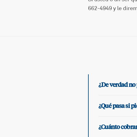
662-4949 y le dire
¿De verdad no 
¿Qué pasa si pi
¿Cuánto cobran