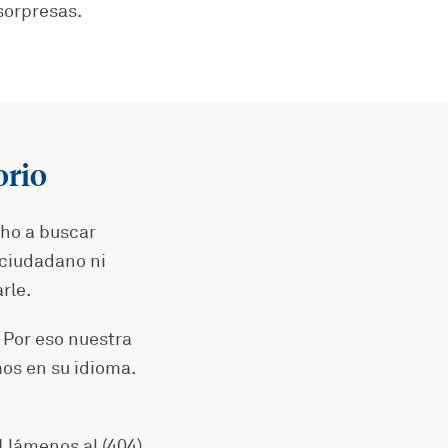
sorpresas.
orio
cho a buscar
 ciudadano ni
rle.
 Por eso nuestra
mos en su idioma.
 Llámenos al (404)