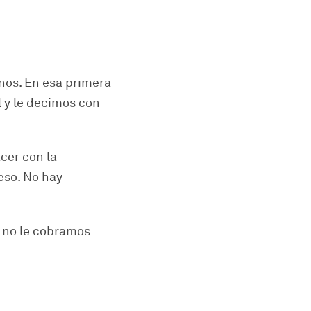
rnos. En esa primera
 y le decimos con
cer con la
eso. No hay
y no le cobramos