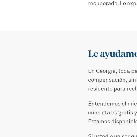
recuperado. Le expl
Le ayudamos
En Georgia, toda pe
compensación, sin 
residente para recl
Entendemos el mied
consulta es gratis
Estamos disponibles
Si usted o un ser q