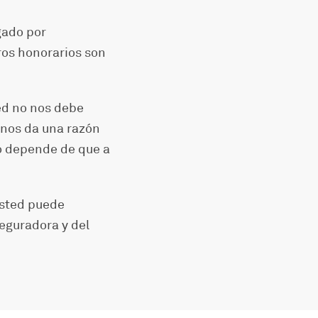
gado por
tros honorarios son
ed no nos debe
 nos da una razón
go depende de que a
 Usted puede
eguradora y del