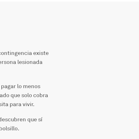
 contingencia existe
ersona lesionada
 pagar lo menos
gado que solo cobra
ita para vivir.
descubren que sí
olsillo.