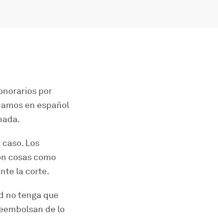
onorarios por
icamos en español
nada.
 caso. Los
son cosas como
nte la corte.
ed no tenga que
reembolsan de lo