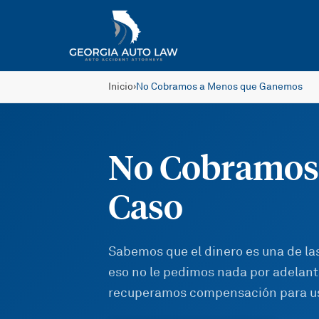
Saltar al contenido principal
Inicio
›
No Cobramos a Menos que Ganemos
No Cobramos
Caso
Sabemos que el dinero es una de la
eso no le pedimos nada por adelanta
recuperamos compensación para u