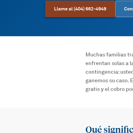
Llame al (404) 662-4949
Con
Muchas familias tr
enfrentan solas a 
contingencia: uste
ganemos su caso. E
gratis y el cobro p
Qué signifi